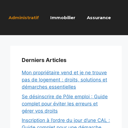
Administratif
Immobilier
Assurance
Derniers Articles
Mon propriétaire vend et je ne trouve
pas de logement : droits, solutions et
démarches essentielles
Se désinscrire de Pôle emploi : Guide
complet pour éviter les erreurs et
gérer vos droits
Inscription à l’ordre du jour d’une CAL :
Guide complet pour une démarche