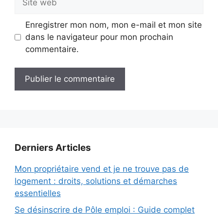
web
Enregistrer mon nom, mon e-mail et mon site
dans le navigateur pour mon prochain
commentaire.
Derniers Articles
Mon propriétaire vend et je ne trouve pas de
logement : droits, solutions et démarches
essentielles
Se désinscrire de Pôle emploi : Guide complet