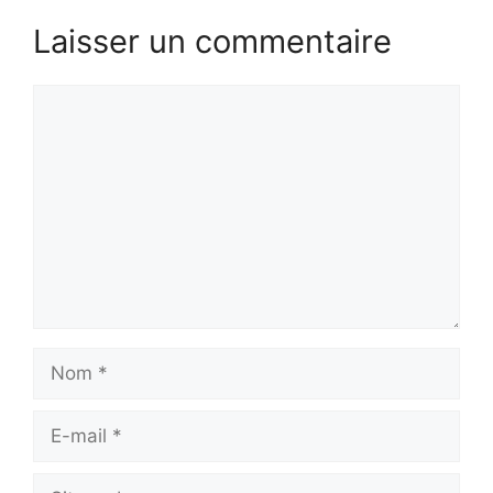
Laisser un commentaire
Commentaire
Nom
E-
mail
Site